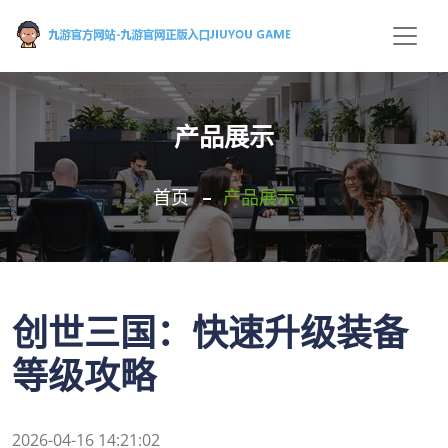
产品展示
首页
产品展示
创世三国：快速升级装备
等级攻略
2026-04-16 14:21:02