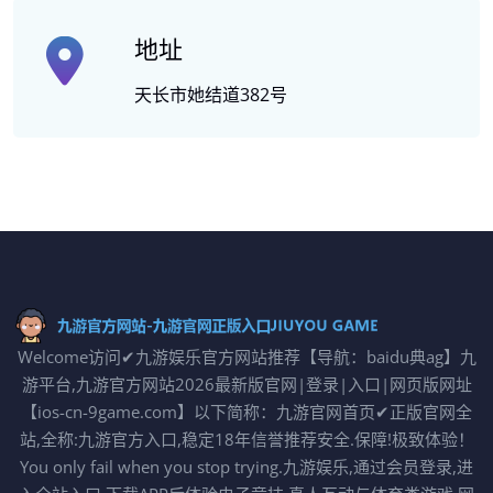
地址
天长市她结道382号
Welcome访问✔九游娱乐官方网站推荐【导航：baidu典ag】九
游平台,九游官方网站2026最新版官网|登录|入口|网页版网址
【ios-cn-9game.com】以下简称：九游官网首页✔正版官网全
站,全称:九游官方入口,稳定18年信誉推荐安全.保障!极致体验！
You only fail when you stop trying.九游娱乐,通过会员登录,进