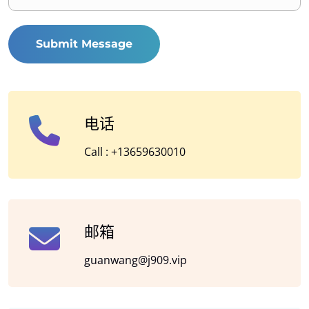
Submit Message
电话
Call : +13659630010
邮箱
guanwang@j909.vip